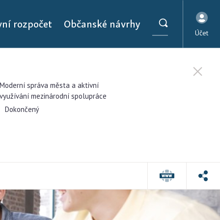
ivní rozpočet
Občanské návrhy
Účet
Moderní správa města a aktivní
využívání mezinárodní spolupráce
Dokončený