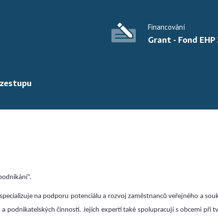
Financování
Grant - Fond EHP
vzestupu
podnikání“.
 specializuje na podporu potenciálu a rozvoj zaměstnanců veřejného a so
 podnikatelských činností. Jejich experti také spolupracují s obcemi při t