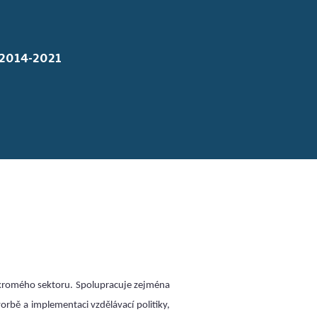
 2014-2021
ukromého sektoru. Spolupracuje zejména
vorbě a implementaci vzdělávací politiky,