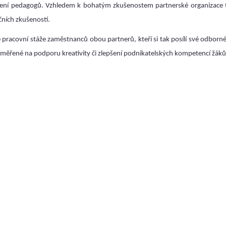
kolení pedagogů. Vzhledem k bohatým zkušenostem partnerské organizace 
čních zkušeností.
 pracovní stáže zaměstnanců obou partnerů, kteří si tak posílí své odborn
aměřené na podporu kreativity či zlepšení podnikatelských kompetencí žáků